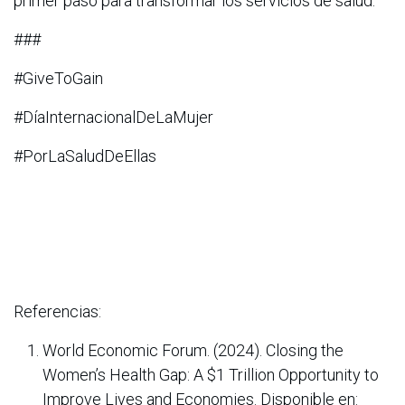
primer paso para transformar los servicios de salud.
###
#GiveToGain
#DíaInternacionalDeLaMujer
#PorLaSaludDeEllas
Referencias:
World Economic Forum. (2024). Closing the
Women’s Health Gap: A $1 Trillion Opportunity to
Improve Lives and Economies. Disponible en: