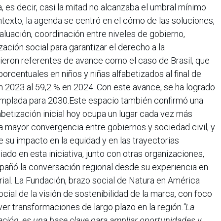
a, es decir, casi la mitad no alcanzaba el umbral mínimo
texto, la agenda se centró en el cómo de las soluciones,
aluación, coordinación entre niveles de gobierno,
ización social para garantizar el derecho a la
ieron referentes de avance como el caso de Brasil, que
orcentuales en niños y niñas alfabetizados al final de
 2023 al 59,2 % en 2024. Con este avance, se ha logrado
emplada para 2030.Este espacio también confirmó una
lfabetización inicial hoy ocupa un lugar cada vez más
na mayor convergencia entre gobiernos y sociedad civil, y
su impacto en la equidad y en las trayectorias
ado en esta iniciativa, junto con otras organizaciones,
añó la conversación regional desde su experiencia en
rial. La Fundación, brazo social de Natura en América
cial de la visión de sostenibilidad de la marca, con foco
er transformaciones de largo plazo en la región.
“La
zación, es una base clave para ampliar oportunidades y