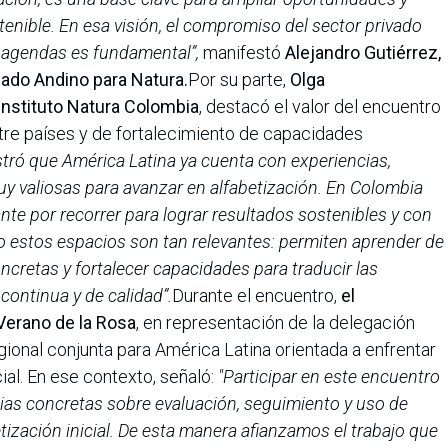
enible. En esa visión, el compromiso del sector privado
 agendas es fundamental”,
manifestó
Alejandro Gutiérrez,
cado Andino para Natura.
Por su parte,
Olga
Instituto Natura Colombia
, destacó el valor del encuentro
re países y de fortalecimiento de capacidades
ró que América Latina ya cuenta con experiencias,
y valiosas para avanzar en alfabetización. En Colombia
e por recorrer para lograr resultados sostenibles y con
o estos espacios son tan relevantes: permiten aprender de
ncretas y fortalecer capacidades para traducir las
continua y de calidad”.
Durante el encuentro,
el
Verano de la Rosa
, en representación de la delegación
ional conjunta para América Latina orientada a enfrentar
cial. En ese contexto, señaló:
"Participar en este encuentro
ias concretas sobre evaluación, seguimiento y uso de
etización inicial. De esta manera afianzamos el trabajo que