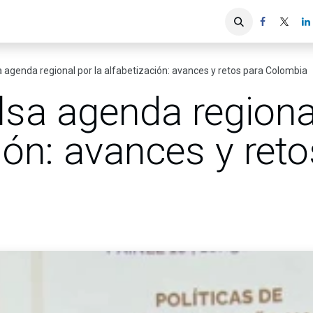
iones
Servicios ACIS
Asociados
a agenda regional por la alfabetización: avances y retos para Colombia
lsa agenda regiona
ión: avances y ret