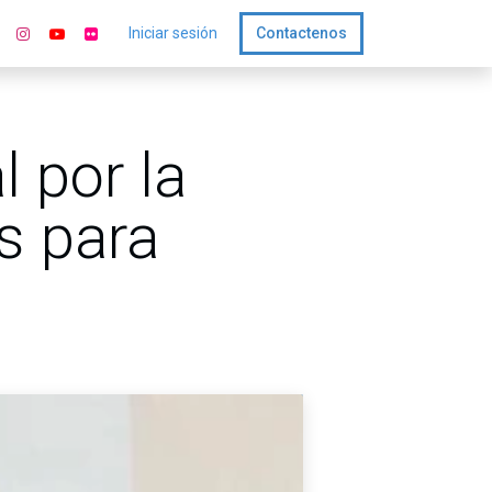
Iniciar sesión
Contactenos
l por la
os para