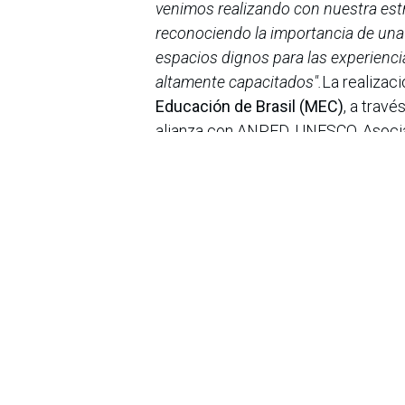
venimos realizando con nuestra estr
reconociendo la importancia de una 
espacios dignos para las experienci
altamente capacitados".
La realizac
Educación de Brasil (MEC)
, a travé
alianza con ANPED, UNESCO, Asoc
Instituto Natura. Esta articulación r
fortalecer la alfabetización en la r
trabajo complementario entre gobier
en
Noticias
Sobre nosotros
Bogotá, Enlaces
útiles:
La Asociación Colomb
organización sin ánim