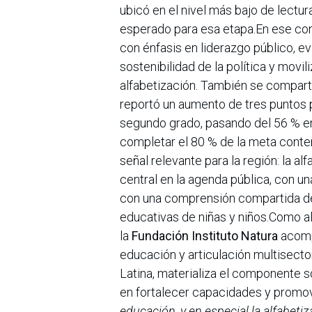
ubicó en el nivel más bajo de lectur
esperado para esa etapa.En ese con
con énfasis en liderazgo público, ev
sostenibilidad de la política y movil
alfabetización. También se compart
reportó un aumento de tres puntos p
segundo grado, pasando del 56 % en
completar el 80 % de la meta cont
señal relevante para la región: la a
central en la agenda pública, con u
con una comprensión compartida de 
educativas de niñas y niños.Como ali
la
Fundación Instituto Natura
acomp
educación y articulación multisecto
Latina, materializa el componente so
en fortalecer capacidades y promov
educación, y en especial la alfabeti