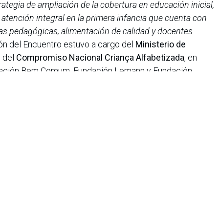
ategia de ampliación de la cobertura en educación inicial,
atención integral en la primera infancia que cuenta con
as pedagógicas, alimentación de calidad y docentes
ión del Encuentro estuvo a cargo del
Ministerio de
s del
Compromiso Nacional Criança Alfabetizada
, en
iación Bem Comum, Fundación Lemann y Fundación
efleja una de las principales conclusiones del encuentro:
egión requiere liderazgo público, cooperación técnica y
nos, academia, sociedad civil y aliados estratégicos.
iana de Informática, Sistemas y Tecnologías Afines es una
o de lucro que agrupa a más de 1500 profesionales en el área