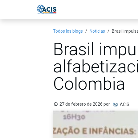
Ir al contenido
Inicio
Eventos
Publicac
Todos los blogs
Noticias
Brasil impuls
Brasil impu
alfabetizac
Colombia
27 de febrero de 2026
por
ACIS