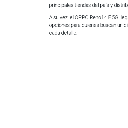
principales tiendas del país y distri
A su vez, el OPPO Reno14 F 5G lleg
opciones para quienes buscan un di
cada detalle.
Con esta nueva generación, OPPO re
móvil y un estilo de vida moderno,
deseen capturar y compartir.
en
Noticias
Sobre nosotros
Bogotá, Enlaces
útiles:
La Asociación Colomb
organización sin ánim
Inicio
de la tecnología. A