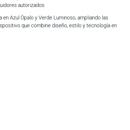
buidores autorizados.
a en Azul Ópalo y Verde Luminoso, ampliando las
spositivo que combine diseño, estilo y tecnología en
afirma su compromiso con la innovación, la fotografía
 acompañando a los colombianos en cada experiencia que
iana de Informática, Sistemas y Tecnologías Afines es una
o de lucro que agrupa a más de 1500 profesionales en el área
CIS nació en 1975, agrupando en ese entonces a un pequeño