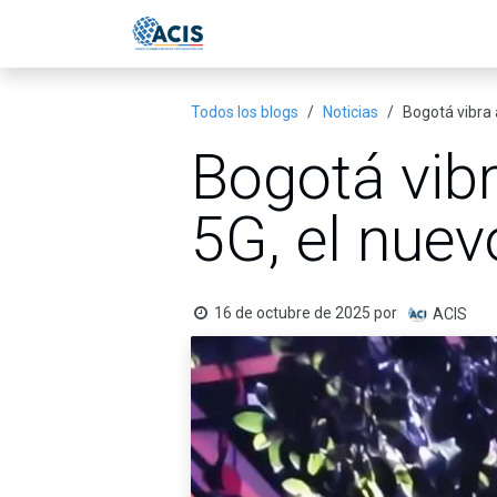
Ir al contenido
Inicio
Eventos
Publicac
Todos los blogs
Noticias
Bogotá vibra 
Bogotá vib
5G, el nuev
16 de octubre de 2025
por
ACIS