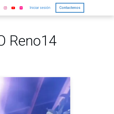
Iniciar sesión
Contactenos
PO Reno14