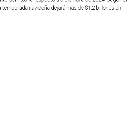
, la temporada navideña dejará más de $1,2 billones en
 alojamiento, gastronomía y espectáculos, lo que
Bogotá como destino cultural y navideño.
iana de Informática, Sistemas y Tecnologías Afines es una
o de lucro que agrupa a más de 1500 profesionales en el área
CIS nació en 1975, agrupando en ese entonces a un pequeño
Con el transcurrir de los años, y a medida que el panorama
geniería de sistemas ha ido evolucionando, la asociación ha
rrollo paralelo.
e organizar eventos académicos de gran importancia a nivel
de la informática, la Asociación Colombiana de Informática,