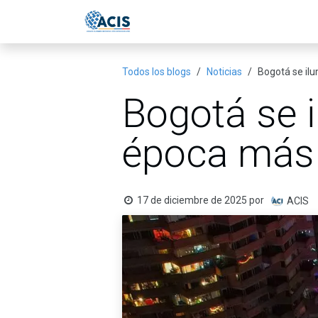
Ir al contenido
Inicio
Eventos
Publicac
Todos los blogs
Noticias
Bogotá se ilu
Bogotá se i
época más 
17 de diciembre de 2025
por
ACIS