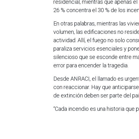
residencial, mientras que apenas el
26 % concentra el 30 % de los incend
En otras palabras, mientras las viv
volumen, las edificaciones no resid
actividad. Allí, el fuego no solo c
paraliza servicios esenciales y pon
silencioso que se esconde entre má
error para encender la tragedia.
Desde ANRACI, el llamado es urgent
con reaccionar. Hay que anticipars
de extinción deben ser parte del pai
“Cada incendio es una historia que p
es una necesidad. Bogotá debe desp
Director Ejecutivo de ANRACI.
Este llamado será amplificado en la