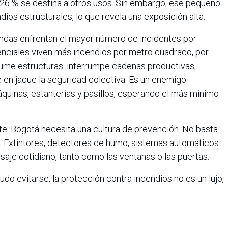
 26 % se destina a otros usos. Sin embargo, ese pequeño
ios estructurales, lo que revela una exposición alta.
iendas enfrentan el mayor número de incidentes por
enciales viven más incendios por metro cuadrado, por
onsume estructuras: interrumpe cadenas productivas,
e en jaque la seguridad colectiva. Es un enemigo
quinas, estanterías y pasillos, esperando el más mínimo
e: Bogotá necesita una cultura de prevención. No basta
e. Extintores, detectores de humo, sistemas automáticos
saje cotidiano, tanto como las ventanas o las puertas.
udo evitarse, la protección contra incendios no es un lujo,
ertar”, afirma el Ingeniero Hugo Torres Bahamón,
 Fire Expo Latam 2025, que se realizará del 30 de