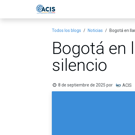
Ir al contenido
Inicio
Eventos
Publicac
Todos los blogs
Noticias
Bogotá en lla
Bogotá en l
silencio
8 de septiembre de 2025
por
ACIS