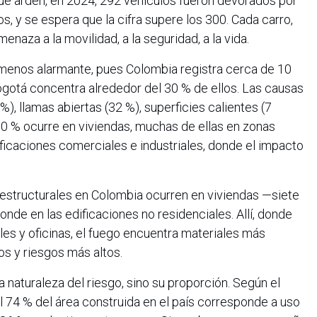
que arden, en 2024, 292 vehículos fueron devorados por
os, y se espera que la cifra supere los 300. Cada carro,
aza a la movilidad, a la seguridad, a la vida.
s menos alarmante, pues Colombia registra cerca de 10
Bogotá concentra alrededor del 30 % de ellos. Las causas
%), llamas abiertas (32 %), superficies calientes (7
70 % ocurre en viviendas, muchas de ellas en zonas
ificaciones comerciales e industriales, donde el impacto
 estructurales en Colombia ocurren en viviendas —siete
onde en las edificaciones no residenciales. Allí, donde
les y oficinas, el fuego encuentra materiales más
s y riesgos más altos.
a naturaleza del riesgo, sino su proporción. Según el
 74 % del área construida en el país corresponde a uso