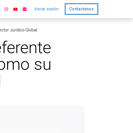
Iniciar sesión
Contactenos
ctor Jurídico Global
eferente
como su
l