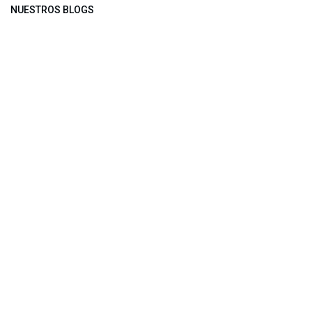
NUESTROS BLOGS
Noticias
Conferencia Semanal
Sociedad Transformada
Green Software
ARCHIVAR