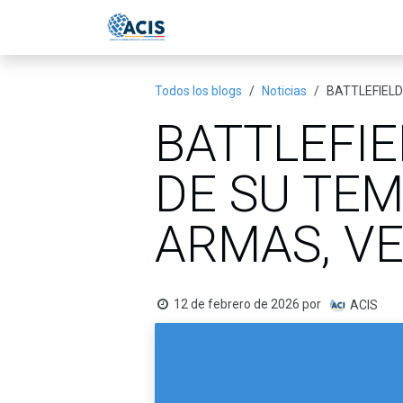
Ir al contenido
Inicio
Eventos
Publicac
Todos los blogs
Noticias
BATTLEFIELD
BATTLEFIE
DE SU TE
ARMAS, V
12 de febrero de 2026
por
ACIS