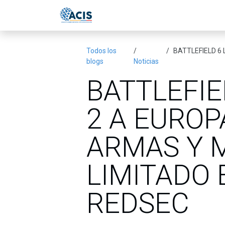
Ir al contenido
Inicio
Eventos
Publicac
Todos los
BATTLEFIELD 6 L
blogs
Noticias
BATTLEFIE
2 A EUROP
ARMAS Y 
LIMITADO 
REDSEC