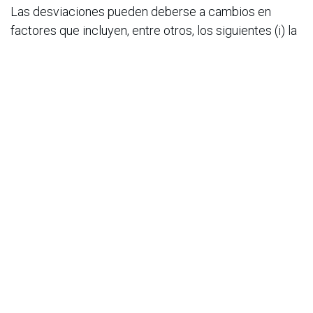
Las desviaciones pueden deberse a cambios en
factores que incluyen, entre otros, los siguientes (i) la
situación
económica y competitiva general en el negocio
principal y los mercados principales de Allianz, (ii) el
comportamiento de los mercados financieros (en
particular, la volatilidad del mercado, la liquidez y los
eventos
de crédito), (iii) la publicidad adversa, las acciones
regulatorias o litigios con respecto al Grupo Allianz,
otras
empresas bien conocidas y la industria de servicios
financieros en general, (iv) la frecuencia y gravedad
de los
eventos de pérdidas aseguradas, incluidas las
derivadas de catástrofes naturales, y la evolución de