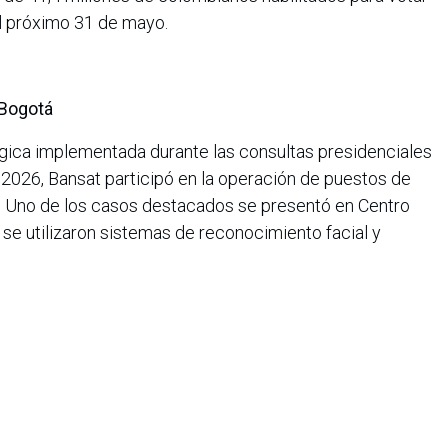
el próximo 31 de mayo.
 Bogotá
gica implementada durante las consultas presidenciales
 2026, Bansat participó en la operación de puestos de
. Uno de los casos destacados se presentó en Centro
se utilizaron sistemas de reconocimiento facial y
fortalecer y agilizar los mecanismos de autenticación e
 suministra la conectividad requerida para la operación
 desarrolladas junto a Thomas Greg & Sons.
 segura en procesos electorales