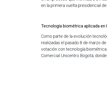
en la primera vuelta presidencial d
Tecnología biométrica aplicada en
Como parte de la evolución tecnoló
realizadas el pasado 8 de marzo de
votación con tecnología biométrica
Comercial Unicentro Bogotá, donde 
validación biométrica orientados a 
identificación de los votantes.
En este componente, Bansat también
de estas plataformas tecnológicas,
La importancia de una conectividad