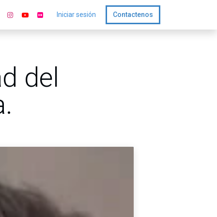
Iniciar sesión
Contactenos
d del
a.