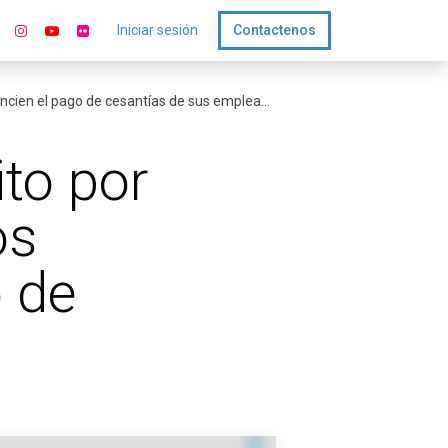
Iniciar sesión
Contactenos
cien el pago de cesantías de sus empleados
ito por
os
o de