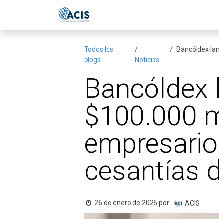
Ir al contenido
Inicio
Eventos
Publicac
Todos los
Bancóldex lan
blogs
Noticias
Bancóldex l
$100.000 m
empresarios
cesantías 
26 de enero de 2026
por
ACIS