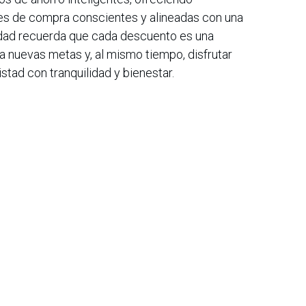
nes de compra conscientes y alineadas con una
idad recuerda que cada descuento es una
a nuevas metas y, al mismo tiempo, disfrutar
tad con tranquilidad y bienestar.
iana de Informática, Sistemas y Tecnologías Afines es una
o de lucro que agrupa a más de 1500 profesionales en el área
CIS nació en 1975, agrupando en ese entonces a un pequeño
Con el transcurrir de los años, y a medida que el panorama
geniería de sistemas ha ido evolucionando, la asociación ha
rrollo paralelo.
e organizar eventos académicos de gran importancia a nivel