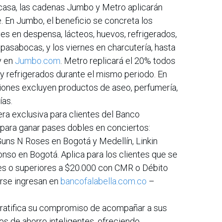
 casa, las cadenas Jumbo y Metro aplicarán
. En Jumbo, el beneficio se concreta los
ves en despensa, lácteos, huevos, refrigerados,
asabocas, y los viernes en charcutería, hasta
y en
Jumbo.com
. Metro replicará el 20% todos
y refrigerados durante el mismo periodo. En
nes excluyen productos de aseo, perfumería,
ías.
ra exclusiva para clientes del Banco
 para ganar pases dobles en conciertos:
 Guns N Roses en Bogotá y Medellín, Linkin
onso en Bogotá. Aplica para los clientes que se
les o superiores a $20.000 con CMR o Débito
irse ingresan en
bancofalabella.com.co
–
a ratifica su compromiso de acompañar a sus
os de ahorro inteligentes, ofreciendo