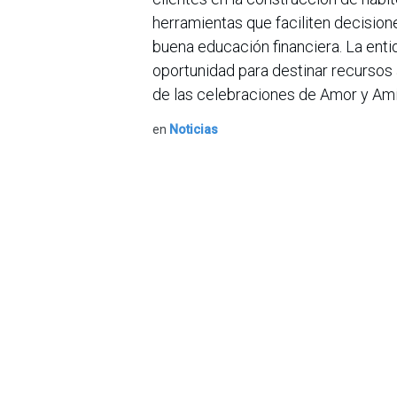
herramientas que faciliten decisio
buena educación financiera. La ent
oportunidad para destinar recursos 
de las celebraciones de Amor y Amis
en
Noticias
Sobre nosotros
Bogotá, Enlaces
útiles:
La Asociación Colomb
organización sin ánim
Inicio
de la tecnología. A
Sobre nosotros
número de expertos. 
Productos
profesional de la in
Servicios
experimentado un desa
Legal
Hoy en día, además d
Estatutos