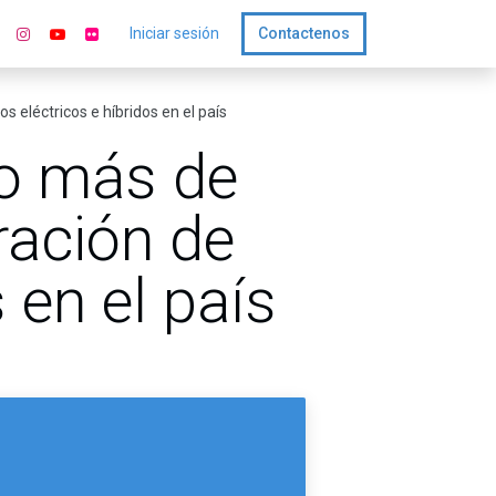
Iniciar sesión
Contactenos
 eléctricos e híbridos en el país
do más de
ración de
 en el país