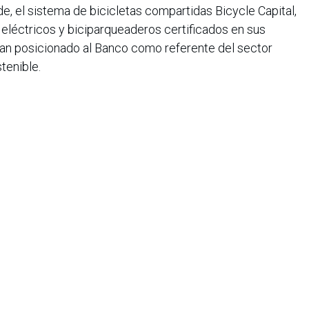
e, el sistema de bicicletas compartidas Bicycle Capital,
eléctricos y biciparqueaderos certificados en sus
han posicionado al Banco como referente del sector
tenible.
iana de Informática, Sistemas y Tecnologías Afines es una
o de lucro que agrupa a más de 1500 profesionales en el área
CIS nació en 1975, agrupando en ese entonces a un pequeño
Con el transcurrir de los años, y a medida que el panorama
geniería de sistemas ha ido evolucionando, la asociación ha
rrollo paralelo.
e organizar eventos académicos de gran importancia a nivel
de la informática, la Asociación Colombiana de Informática,