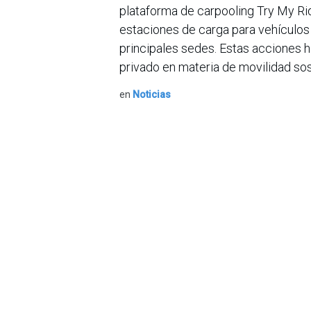
plataforma de carpooling Try My Rid
estaciones de carga para vehículos 
principales sedes. Estas acciones 
privado en materia de movilidad sos
en
Noticias
Sobre nosotros
Bogotá, Enlaces
útiles:
La Asociación Colomb
organización sin ánim
Inicio
de la tecnología. A
Sobre nosotros
número de expertos. 
Productos
profesional de la in
Servicios
experimentado un desa
Legal
Hoy en día, además d
Estatutos
nacional en el área 