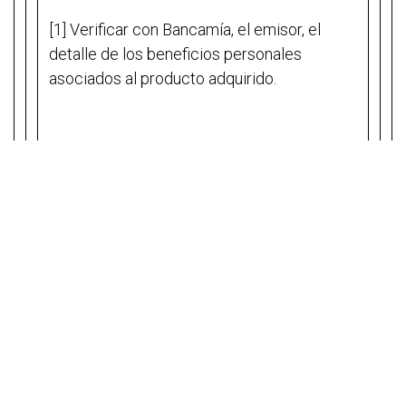
[1] Verificar con Bancamía, el emisor, el
detalle de los beneficios personales
asociados al producto adquirido.
SOBRE BANCAMÍA: Bancamía S.A., entidad
de la Fundación Microfinanzas BBVA, es el
primer banco de microfinanzas creado en
Colombia. Tiene una trayectoria de más de
16 años dedicada a transformar la calidad
de vida de las familias de bajos ingresos
facilitándoles el acceso a productos y
servicios financieros. Bancamía se enfoca
principalmente en los microempresarios
quienes representan el tejido empresarial