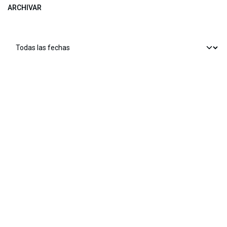
ARCHIVAR
​​ Bogotá, Enlaces útiles:
Inicio
Sobre nosotros
Productos
Servicios
Legal
Estatutos
Política de privacidad