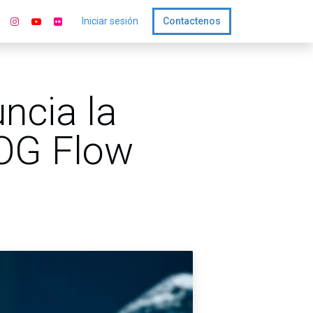
Iniciar sesión
Contactenos
ncia la
ROG Flow