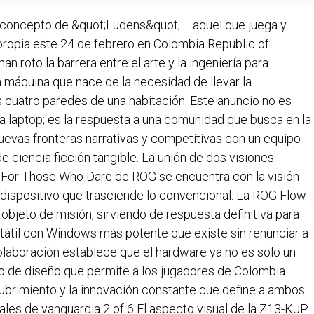
l concepto de &quot;Ludens&quot; —aquel que juega y
propia este 24 de febrero en Colombia Republic of
to la barrera entre el arte y la ingeniería para
 máquina que nace de la necesidad de llevar la
s cuatro paredes de una habitación. Este anuncio no es
a laptop; es la respuesta a una comunidad que busca en la
nuevas fronteras narrativas y competitivas con un equipo
e ciencia ficción tangible. La unión de dos visiones
d For Those Who Dare de ROG se encuentra con la visión
 dispositivo que trasciende lo convencional. La ROG Flow
bjeto de misión, sirviendo de respuesta definitiva para
átil con Windows más potente que existe sin renunciar a
 colaboración establece que el hardware ya no es solo un
to de diseño que permite a los jugadores de Colombia
scubrimiento y la innovación constante que define a ambos
iales de vanguardia 2 of 6 El aspecto visual de la Z13-KJP