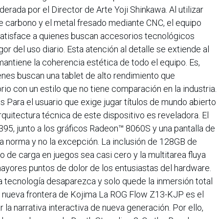
erada por el Director de Arte Yoji Shinkawa. Al utilizar
e carbono y el metal fresado mediante CNC, el equipo
 satisface a quienes buscan accesorios tecnológicos
or del uso diario. Esta atención al detalle se extiende al
antiene la coherencia estética de todo el equipo. Es,
enes buscan una tablet de alto rendimiento que
o con un estilo que no tiene comparación en la industria.
 Para el usuario que exige jugar títulos de mundo abierto
arquitectura técnica de este dispositivo es reveladora. El
, junto a los gráficos Radeon™ 8060S y una pantalla de
 la norma y no la excepción. La inclusión de 128GB de
 de carga en juegos sea casi cero y la multitarea fluya
 mayores puntos de dolor de los entusiastas del hardware.
a tecnología desaparezca y solo quede la inmersión total
la nueva frontera de Kojima La ROG Flow Z13-KJP es el
la narrativa interactiva de nueva generación. Por ello,