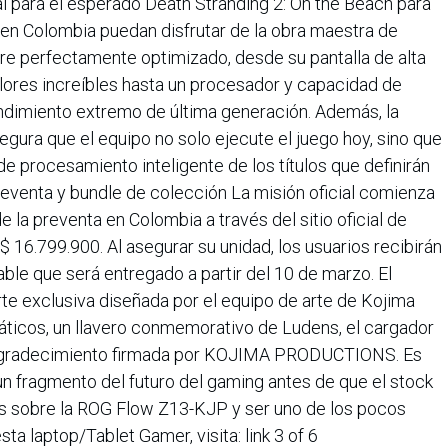
al para el esperado Death Stranding 2: On the Beach para
 en Colombia puedan disfrutar de la obra maestra de
erfectamente optimizado, desde su pantalla de alta
colores increíbles hasta un procesador y capacidad de
imiento extremo de última generación. Además, la
ura que el equipo no solo ejecute el juego hoy, sino que
 procesamiento inteligente de los títulos que definirán
Preventa y bundle de colección La misión oficial comienza
e la preventa en Colombia a través del sitio oficial de
 16.799.900. Al asegurar su unidad, los usuarios recibirán
ble que será entregado a partir del 10 de marzo. El
rte exclusiva diseñada por el equipo de arte de Kojima
máticos, un llavero conmemorativo de Ludens, el cargador
e agradecimiento firmada por KOJIMA PRODUCTIONS. Es
n fragmento del futuro del gaming antes de que el stock
ás sobre la ROG Flow Z13-KJP y ser uno de los pocos
ta laptop/Tablet Gamer, visita: link 3 of 6