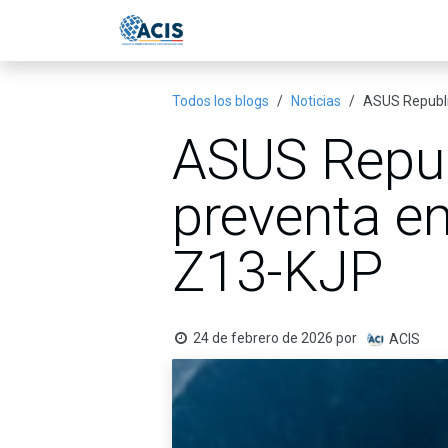
Ir al contenido
Inicio
Eventos
Publicac
Todos los blogs
Noticias
ASUS Republi
ASUS Repub
preventa e
Z13-KJP
24 de febrero de 2026
por
ACIS