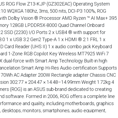
S ROG Flow Z13-KJP (GZ302EAC) Operating System
:10 WQXGA 180hz, 3ms, 500 nits, DCI-P3 100%, ROG
, with Dolby Vision ® Processor AMD Ryzen ™ AI Max+ 395
emory 128GB LPDDR5X-8000 Quad Channel Onboard
 SSD (2230) I/O Ports 2 x USB4 ® with support for
 3.0 1 x USB 3.2 Gen2 Type-A 1 x HDMI ® 2.1 FRL 1 x
 Card Reader (UHS II) 1 x audio combo jack Keyboard
oard 1-Zone RGB Copilot Key Wireless MT7925 WiFi 7
 dual-force with Smart Amp Technology Built-in high
ncelation Smart Amp Hi-Res Audio certification Supports
ry 70Wh AC Adapter 200W Rectangle adapter Chassis CNC
sion 302.77 × 204.47 × 14.48–14.99mm Weight 1.72kg 4
mers (ROG) is an ASUS sub-brand dedicated to creating
nd software. Formed in 2006, ROG offers a complete line
rformance and quality, including motherboards, graphics
 desktops, monitors, smartphones, audio equipment,
s. ROG participates in and sponsors major international