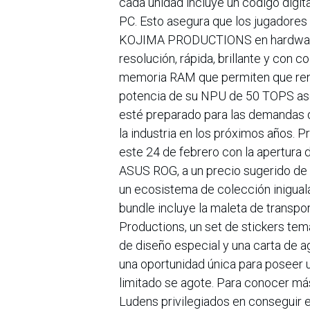
cada unidad incluye un código digit
PC. Esto asegura que los jugadores
KOJIMA PRODUCTIONS en hardware p
resolución, rápida, brillante y con 
memoria RAM que permiten que rend
potencia de su NPU de 50 TOPS aseg
esté preparado para las demandas de
la industria en los próximos años. 
este 24 de febrero con la apertura d
ASUS ROG, a un precio sugerido de $
un ecosistema de colección iniguala
bundle incluye la maleta de transpo
Productions, un set de stickers te
de diseño especial y una carta d
una oportunidad única para poseer u
limitado se agote. Para conocer m
Ludens privilegiados en conseguir es