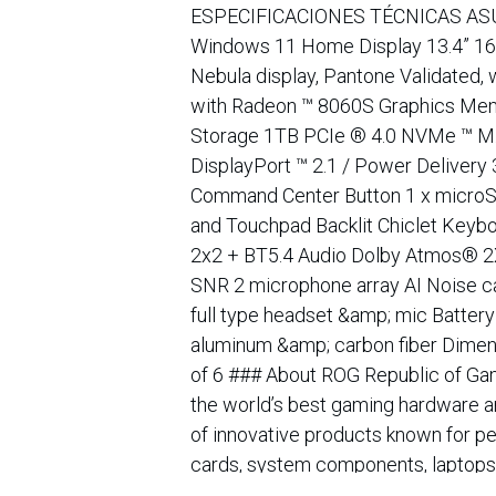
ESPECIFICACIONES TÉCNICAS ASU
Windows 11 Home Display 13.4” 16
Nebula display, Pantone Validated
with Radeon ™ 8060S Graphics M
Storage 1TB PCIe ® 4.0 NVMe ™ M.2
DisplayPort ™ 2.1 / Power Delivery
Command Center Button 1 x microSD
and Touchpad Backlit Chiclet Keyb
2x2 + BT5.4 Audio Dolby Atmos® 2X
SNR 2 microphone array AI Noise ca
full type headset &amp; mic Batte
aluminum &amp; carbon fiber Dimen
of 6 ### About ROG Republic of Ga
the world’s best gaming hardware a
of innovative products known for pe
cards, system components, laptops,
routers, peripherals and accessorie