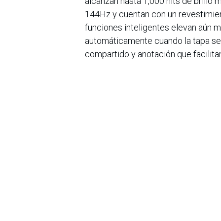
alcanzan hasta 1,000 nits de brillo
144Hz y cuentan con un revestimien
funciones inteligentes elevan aún m
automáticamente cuando la tapa se
compartido y anotación que facilit
mejorado ahora incluye seis bocinas
doble diafragma, con tweeters de d
de la bisagra.
en
Noticias
Sobre nosotros
Bogotá, Enlaces
útiles:
La Asociación Colomb
organización sin ánim
Inicio
de la tecnología. A
Sobre nosotros
número de expertos. 