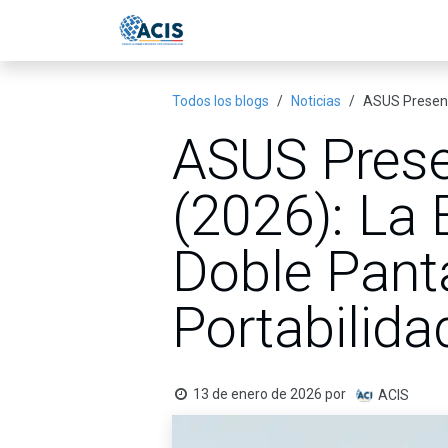
Ir al contenido
Inicio
Eventos
Publicac
Todos los blogs
Noticias
ASUS Presenta
ASUS Prese
(2026): La 
Doble Panta
Portabilida
13 de enero de 2026
por
ACIS