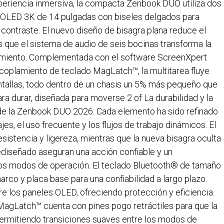
xperiencia inmersiva, la compacta Zenbook DUO utiliza dos
o OLED 3K de 14 pulgadas con biseles delgados para
y contraste. El nuevo diseño de bisagra plana reduce el
as que el sistema de audio de seis bocinas transforma la
nimiento. Complementada con el software ScreenXpert
acoplamiento de teclado MagLatch™, la multitarea fluye
tallas, todo dentro de un chasis un 5% más pequeño que
ara durar, diseñada para moverse 2 of La durabilidad y la
 de la Zenbook DUO 2026. Cada elemento ha sido refinado
jes, el uso frecuente y los flujos de trabajo dinámicos. El
istencia y ligereza, mientras que la nueva bisagra oculta
rediseñado aseguran una acción confiable y un
los modos de operación. El teclado Bluetooth® de tamaño
rco y placa base para una confiabilidad a largo plazo.
e los paneles OLED, ofreciendo protección y eficiencia.
agLatch™ cuenta con pines pogo retráctiles para que la
permitiendo transiciones suaves entre los modos de