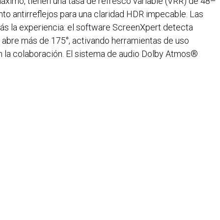
 máximo, tienen una tasa de refresco variable (VRR) de 48–
to antirreflejos para una claridad HDR impecable. Las
ás la experiencia: el software ScreenXpert detecta
 abre más de 175°, activando herramientas de uso
an la colaboración. El sistema de audio Dolby Atmos®
 para un sonido potente e inmersivo. Utiliza woofers de
isparo frontal ocultos estratégicamente en el mecanismo
iana de Informática, Sistemas y Tecnologías Afines es una
o de lucro que agrupa a más de 1500 profesionales en el área
CIS nació en 1975, agrupando en ese entonces a un pequeño
Con el transcurrir de los años, y a medida que el panorama