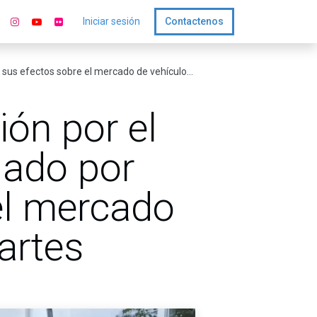
Iniciar sesión
Contactenos
re el mercado de vehículos motocicletas y partes
ón por el
iado por
el mercado
artes