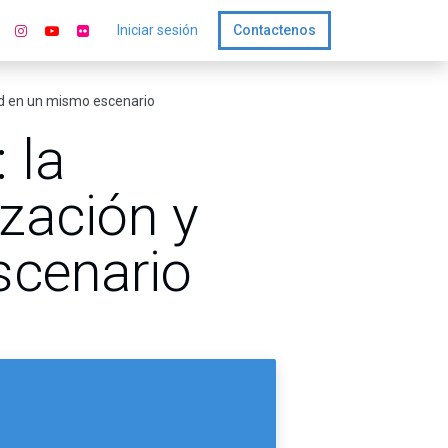
Iniciar sesión
Contactenos
dad en un mismo escenario
 la
ización y
scenario