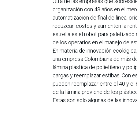
Otra de las empresas que sobresale
organización con 43 años en el mer
automatización de final de línea, or
reduzcan costos y aumenten la rent
estrella es el robot para paletizado
de los operarios en el manejo de es
En materia de innovación ecológica
una empresa Colombiana de más de 
lámina plástica de polietileno y pol
cargas y reemplazar estibas. Con e
pueden reemplazar entre el 40 y el 
de la lámina proviene de los plástico
Estas son solo algunas de las innov
embargo, la feria cuenta con más d
para todos los industriales de la reg
crecimiento empresarial y la compet