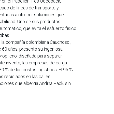
 en el Pabellón 1 es Odeopack,
cado de líneas de transporte y
ientadas a ofrecer soluciones que
abilidad. Uno de sus productos
 automático, que evita el esfuerzo físico
tibas.
, la compañía colombiana Cauchosol,
60 años, presentó su ingeniosa
ipropileno, diseñada para separar
ste invento, las empresas de carga
80 % de los costos logísticos. El 95 %
s reciclados en las calles.
aciones que alberga Andina Pack, sin
e 15 pabellones y miles de soluciones
ión. Esta feria no solo impulsa el
itividad regional, sino que también