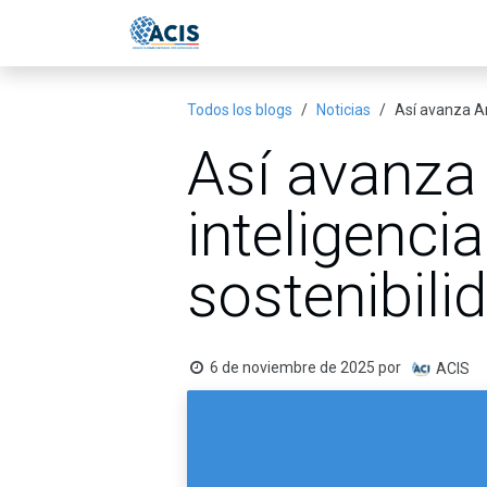
Ir al contenido
Inicio
Eventos
Publicac
Todos los blogs
Noticias
Así avanza An
Así avanza
inteligencia
sostenibil
6 de noviembre de 2025
por
ACIS