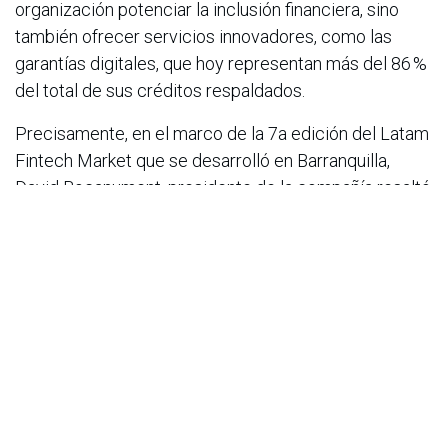
organización potenciar la inclusión financiera, sino
también ofrecer servicios innovadores, como las
garantías digitales, que hoy representan más del 86 %
del total de sus créditos respaldados.
Precisamente, en el marco de la 7a edición del Latam
Fintech Market que se desarrolló en Barranquilla,
David Bocanument, presidente de la compañía resaltó
los resultados del trabajo con estas entidades: “Las
fintechs llegaron para revolucionar la forma en la que
concebimos el sistema crediticio y para convertirse
en sinónimo de inclusión financiera en el país.
Actualmente, a partir de nuestros procesos de
digitalización podemos articularnos a estas
entidades, lo que además, ha representado que de los
7 billones de pesos que hemos garantizado este año,
cerca de 2 billones sean en a través de las fintechs,