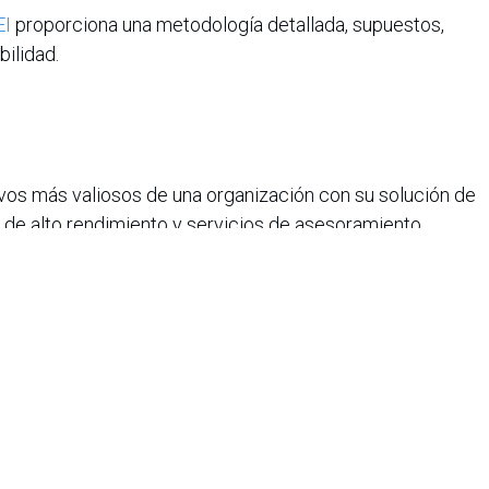
EI
proporciona una metodología detallada, supuestos,
bilidad.
vos más valiosos de una organización con su solución de
de alto rendimiento y servicios de asesoramiento
olución ZTNA de enrutamiento directo creada para un
 superior y una interoperabilidad perfecta. AppGate
 gubernamentales de todo el mundo. Obtenga más