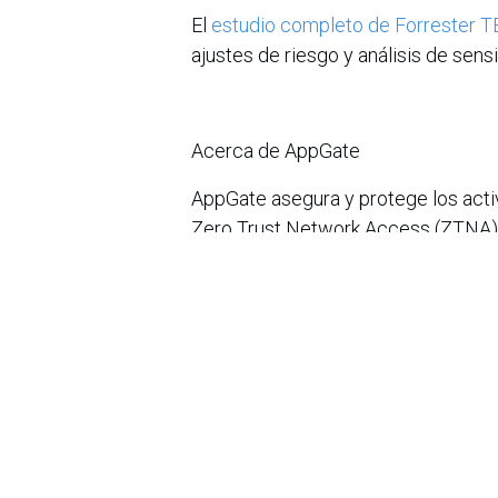
El
estudio completo de Forrester T
ajustes de riesgo y análisis de sensi
Acerca de AppGate
AppGate asegura y protege los acti
Zero Trust Network Access (ZTNA) 
cibernético. AppGate es la única s
rendimiento máximo, una protección
protege a las empresas y agencias
información en
appgate.com
.
en
Noticias