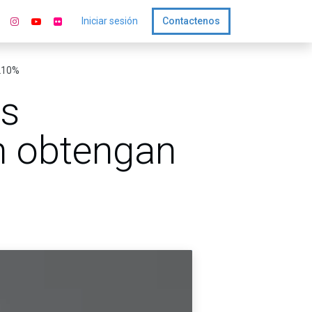
Iniciar sesión
Contactenos
 210%
as
n obtengan