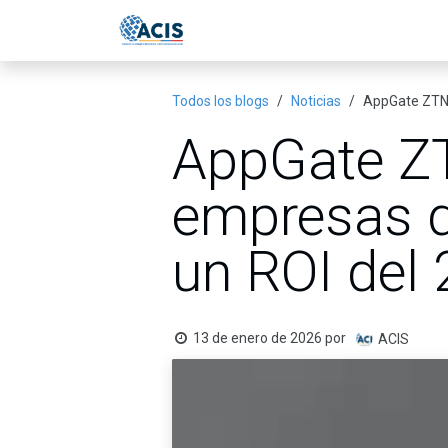
Ir al contenido
Inicio
Eventos
Publicac
Todos los blogs
Noticias
AppGate ZTNA
AppGate ZT
empresas q
un ROI del
13 de enero de 2026
por
ACIS