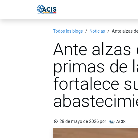
Ir al contenido
Inicio
Eventos
Publicac
Todos los blogs
Noticias
Ante alzas de
Ante alzas 
primas de l
fortalece 
abastecimi
28 de mayo de 2026
por
ACIS