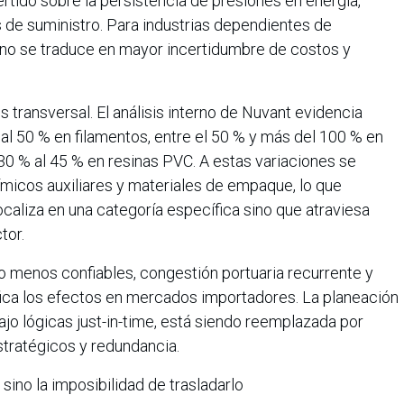
tido sobre la persistencia de presiones en energía,
 de suministro. Para industrias dependientes de
no se traduce en mayor incertidumbre de costos y
s transversal. El análisis interno de Nuvant evidencia
l 50 % en filamentos, entre el 50 % y más del 100 % en
 30 % al 45 % en resinas PVC. A estas variaciones se
ímicos auxiliares y materiales de empaque, lo que
ocaliza en una categoría específica sino que atraviesa
tor.
o menos confiables, congestión portuaria recurrente y
ifica los efectos en mercados importadores. La planeación
ajo lógicas just-in-time, está siendo reemplazada por
stratégicos y redundancia.
 sino la imposibilidad de trasladarlo