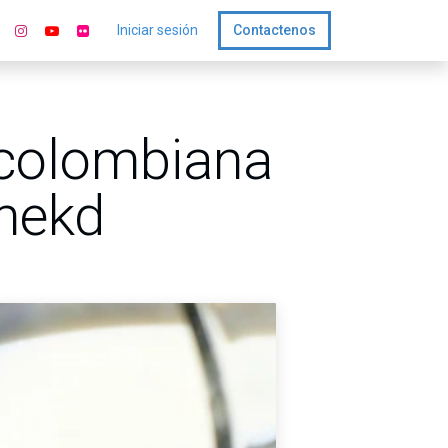
Iniciar sesión
Contactenos
 colombiana
Chekd