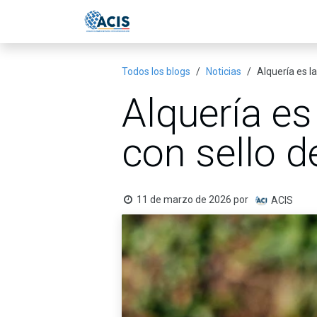
Ir al contenido
Inicio
Eventos
Publicac
Todos los blogs
Noticias
Alquería es l
Alquería e
con sello d
11 de marzo de 2026
por
ACIS