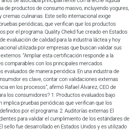
e años se asociaba principalmente con la leche líquida
lia de productos de consumo masivo, incluyendo yogures,
 cremas culinarias. Este sello internacional exige
 pruebas periódicas, que verifican que los productos
os por el programa. Quality Chekd fue creado en Estados
 evaluación de calidad para la industria láctea y hoy
acional utilizada por empresas que buscan validar sus
xternos. “Ampliar esta certificación responde a la
es comparables con los principales mercados
s evaluados de manera periódica. En una industria de
onsumidor es clave, contar con validaciones externas
ncia en los procesos”, afirmó Rafael Álvarez, CEO de
 para los consumidores? 1. Productos evaluados bajo
n implica pruebas periódicas que verifican que los
finidos por el programa. 2. Auditorías externas El
dientes para validar el cumplimiento de los estándares de
 El sello fue desarrollado en Estados Unidos y es utilizado