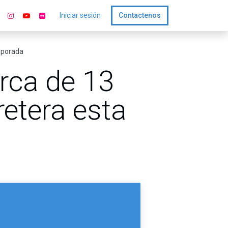
Iniciar sesión
Contactenos
emporada
erca de 13
retera esta