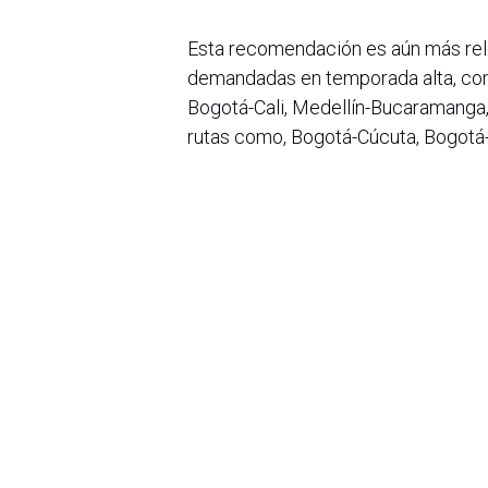
Esta recomendación es aún más rele
demandadas en temporada alta, com
Bogotá-Cali, Medellín-Bucaramanga,
rutas como, Bogotá-Cúcuta, Bogotá-A
según la plataforma registran el ma
disponibilidad con varios días de an
En palabras de Zuluaga, “Viajar info
quienes aún prefieren comprar sus 
manera autónoma y sin filas a travé
Terminal de Bogotá módulo 1 y 3, 
hacia destinos como Villa de Leyva, 
Cali, Neiva, Barranquilla, Cúcuta, ent
en
Noticias