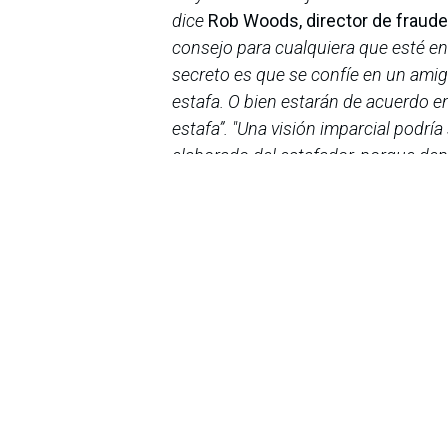
dice
Rob Woods, director de fraude 
consejo para cualquiera que esté en
secreto es que se confíe en un amig
estafa. O bien estarán de acuerdo en
estafa”.
"Una visión imparcial podrí
elaborado del estafador, porque depe
advertencia a menudo claras. Es vita
fraude solo dure unas semanas, el 
toda la vida”.
en
Noticias
Sobre nosotros
Bogotá, Enlaces
útiles:
La Asociación Colomb
organización sin ánim