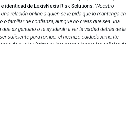
e identidad de LexisNexis Risk Solutions.
"Nuestro
 una relación online a quien se le pida que lo mantenga en
o o familiar de confianza, aunque no creas que sea una
 que es genuino o te ayudarán a ver la verdad detrás de la
a ser suficiente para romper el hechizo cuidadosamente
nde de que la víctima quiera creer e ignore las señales de
l que la gente reúna el valor para hablar, porque aunque el
impacto financiero y emocional del engaño puede durar
iana de Informática, Sistemas y Tecnologías Afines es una
o de lucro que agrupa a más de 1500 profesionales en el área