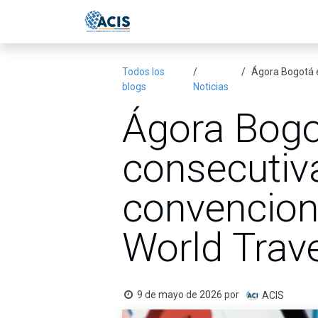
Ir al contenido
Inicio
Eventos
Publicac
Todos los
Ágora Bogotá es
blogs
Noticias
Ágora Bogo
consecutiv
convencione
World Trav
9 de mayo de 2026
por
ACIS