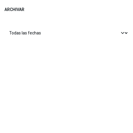
ARCHIVAR
​​ Bogotá, Enlaces útiles:
Inicio
Sobre nosotros
Productos
Servicios
Legal
Estatutos