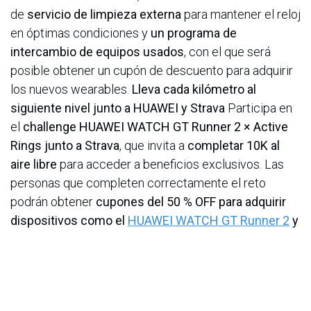
de
servicio de limpieza externa
para mantener el reloj
en óptimas condiciones y
un programa de
intercambio de equipos usados
, con el que será
posible obtener un cupón de descuento para adquirir
los nuevos wearables.
Lleva cada kilómetro al
siguiente nivel junto a HUAWEI y Strava
Participa en
el
challenge HUAWEI WATCH GT Runner 2 × Active
Rings junto a Strava
, que invita a
completar 10K al
aire libre
para acceder a beneficios exclusivos. Las
personas que completen correctamente el reto
podrán obtener
cupones del 50 % OFF para adquirir
dispositivos como el
HUAWEI WATCH GT Runner 2
y
la nueva
serie HUAWEI WATCH FIT 5
,
además de
competir por una de las
100 suscripciones anuales a
Strava Premium que entregará la marca
. Únete al
reto aquí:
https://strava.app.link/huawei-watch-gt-