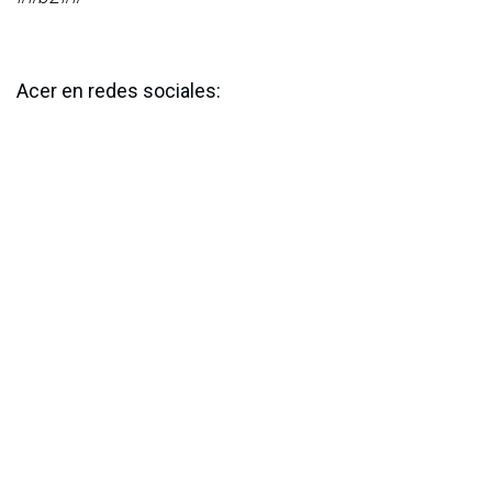
Acer en redes sociales:
X:
@Acer
IG:
AcerLatam
FB:
Acer
LK:
Acer
en
Noticias
ACIS
18 de junio de 2025
COMPARTIR ESTA PUBLICACIÓN