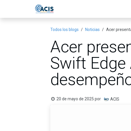
Ir al contenido
Inicio
Eventos
Publicac
Todos los blogs
Noticias
Acer presenta
Acer presen
Swift Edge 
desempeño 
20 de mayo de 2025
por
ACIS