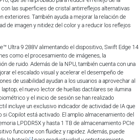
on las superficies de cristal antirreflejos alternativas
en exteriores. También ayuda a mejorar la relación de
 de imagen y nitidez del color y a reducir los reflejos
e™ Ultra 9 288V alimentando el dispositivo, Swift Edge 14
ones como el procesamiento de imágenes, la
cción de ruido. Además de la NPU, también cuenta con una
orar el escalado visual y acelerar el desempeño de
iones de usabilidad ayudan a los usuarios a aprovechar al
aptop; el nuevo lector de huellas dactilares se ilumina
iométrico y el inicio de sesión se han realizado
til incluye un exclusivo indicador de actividad de IA que
o si Copilot está activado. El amplio almacenamiento del
 memoria LPDDR5X y hasta 1 TB de almacenamiento PCIe
sitivo funcione con fluidez y rapidez. Además, puede
de la batería
[i
] para productividad y entretenimiento