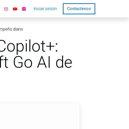
Iniciar sesión
Contactenos
empeño diario
Copilot+:
ft Go AI de