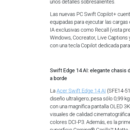
unos detalles sobresalientes.
Las nuevas PC Swift Copilot+ cuen
equipadas para ejecutar las cargas 
IA exclusivas como Recall (vista pre
Windows, Cocreator, Live Captions 
con una tecla Copilot dedicada para
Swift Edge 14 AI: elegante chasis 
a borde
La
Acer Swift Edge 14 AI
(SFE14-51/
diseño ultraligero; pesa sólo 0,99 
con una magnífica pantalla OLED 3K
visuales de calidad cinematográfica
colores DCI-P3. Además, es la prime
superficie Corning® Gorilla™ Matte P