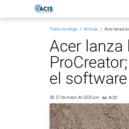
Ir al contenido
Inicio
Eventos
Publicac
Todos los blogs
Noticias
Acer lanza lo
Acer lanza 
ProCreator;
el software
27 de mayo de 2025
por
ACIS