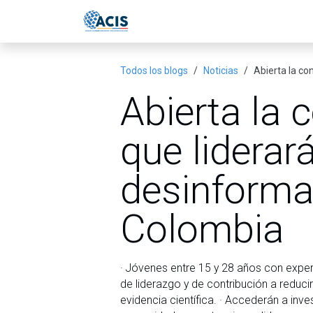
Ir al contenido
Inicio
Eventos
Publicac
Todos los blogs
Noticias
Abierta la co
Abierta la 
que liderar
desinformac
Colombia
· Jóvenes entre 15 y 28 años con exper
de liderazgo y de contribución a reduc
evidencia científica. · Accederán a inv