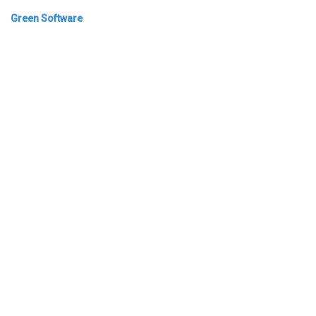
Green Software
ARCHIVAR
​​ Bogotá, Enlaces útiles:
Inicio
Sobre nosotros