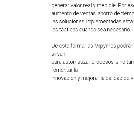
generar valor real y medible. Por e
aumento de ventas, ahorro de tiemp
las soluciones implementadas están
las tácticas cuando sea necesario.
De esta forma, las Mipymes podrán 
sirvan
para automatizar procesos, sino ta
fomentar la
innovación y mejorar la calidad de 
Sobre Mibanco Colombia
Mibanco es una institución financie
Colombia,
que surge tras la fusión por absorci
Bancompartir