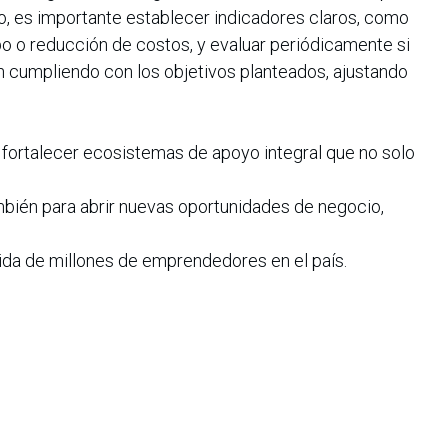
so, es importante establecer indicadores claros, como
o o reducción de costos, y evaluar periódicamente si
 cumpliendo con los objetivos planteados, ajustando
fortalecer ecosistemas de apoyo integral que no solo
mbién para abrir nuevas oportunidades de negocio,
vida de millones de emprendedores en el país.
ra supervisada por la Superintendencia Financiera de
ón de Encumbra (Edyficar S.A.S.) por parte de