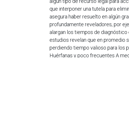
algún tipo de recurso legal para ac
que interponer una tutela para elimi
asegura haber resuelto en algún gr
profundamente reveladores, por ej
alargan los tiempos de diagnóstico 
estudios revelan que en promedio s
perdiendo tiempo valioso para los p
Huérfanas y poco frecuentes A med
sobre estas patologías. El 72% son 
grupo de patologías poco frecuent
frecuentes e inclusive algunas enf
enfermedades de origen genético, e
en
Noticias
Sobre nosotros