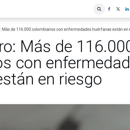
iones
Servicios ACIS
Asociados
o: Más de 116.000 colombianos con enfermedades huérfanas están en 
ero: Más de 116.00
os con enfermeda
están en riesgo