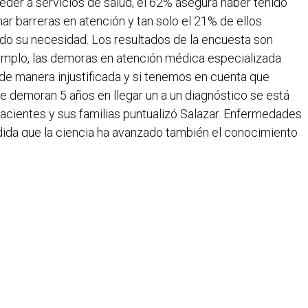
ceder a servicios de salud, el 62% asegura haber tenido
nar barreras en atención y tan solo el 21% de ellos
ado su necesidad. Los resultados de la encuesta son
emplo, las demoras en atención médica especializada
de manera injustificada y si tenemos en cuenta que
e demoran 5 años en llegar un a un diagnóstico se está
acientes y sus familias puntualizó Salazar. Enfermedades
ida que la ciencia ha avanzado también el conocimiento
de origen genético sin embargo se han identificado otro
es cuyo origen es autoinmune, algunos cánceres poco
ermedades derivadas de infecciones. En el caso de las
l 70% comienza desde la infancia.