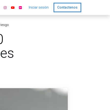
Iniciar sesión
Contactenos
riesgo
0
des