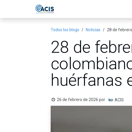
Ir al contenido
Inicio
Eventos
Publicac
Todos los blogs
Noticias
28 de febrer
28 de febr
colombian
huérfanas 
26 de febrero de 2026
por
ACIS