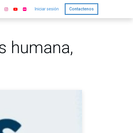
Iniciar sesión
Contactenos
ás humana,