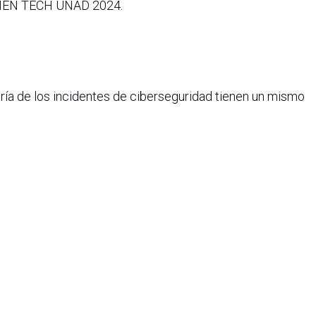
OMEN TECH UNAD 2024.
oría de los incidentes de ciberseguridad tienen un mismo
rácticas digitales. No es un problema de tecnología
s, decisiones y cultura.
remos por qué seguir haciendo más de lo mismo no está
esgo es humano, la solución también debe serlo.
vadora basada en actividades diseñadas por manos
rma en que sensibilizamos a personas y organizaciones. A
ostramos que la conciencia no se impone: se vive, se