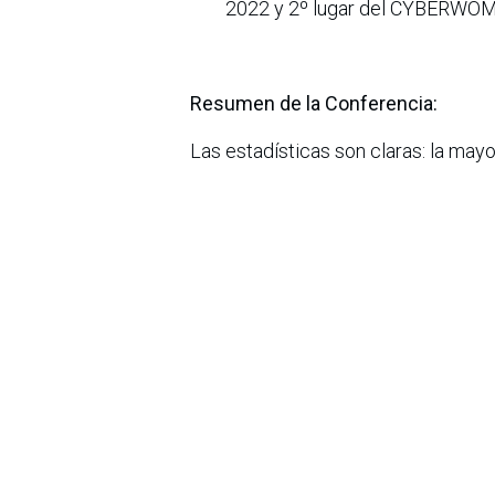
2022 y 2º lugar del CYBERW
Resumen de la Conferencia:
Las estadísticas son claras: la may
origen… el factor humano.
Phishing, ingeniería social, malas p
insuficiente, sino de comportamiento
En esta charla interactiva explora
dando resultados distintos. Si el ri
Presentaremos una propuesta inno
colombianas, que transforman la fo
través de experiencias reales, dem