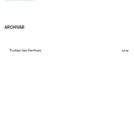
ARCHIVAR
​​ Bogotá, Enlaces útiles:
Inicio
Sobre nosotros
Productos