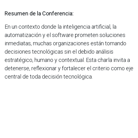
Resumen de la Conferencia:
En un contexto donde la inteligencia artificial, la
automatización y el software prometen soluciones
inmediatas, muchas organizaciones están tomando
decisiones tecnológicas sin el debido análisis
estratégico, humano y contextual. Esta charla invita a
detenerse, reflexionar y fortalecer el criterio como eje
central de toda decisión tecnológica.
Desde una mirada práctica y experiencial, se abordará
cómo la tecnología debe estar al servicio del
propósito organizacional y no al revés. Se analizarán
errores comunes en procesos de transformación
digital, adopción de inteligencia artificial y
automatización, evidenciando cómo la falta de criterio