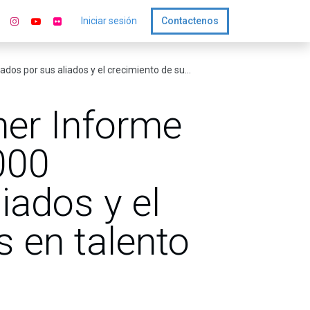
Iniciar sesión
Contactenos
y el crecimiento de sus inversiones en talento STEM
mer Informe
000
iados y el
s en talento