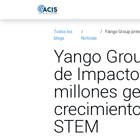
Ir al contenido
Inicio
Eventos
Publicac
Todos los
Yango Group presenta 
blogs
Noticias
Yango Grou
de Impacto
millones ge
crecimiento
STEM