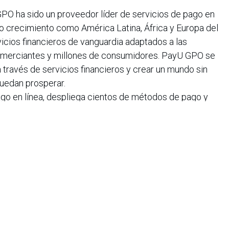
GPO ha sido un proveedor líder de servicios de pago en
o crecimiento como América Latina, África y Europa del
vicios financieros de vanguardia adaptados a las
merciantes y millones de consumidores. PayU GPO se
 través de servicios financieros y crear un mundo sin
puedan prosperar.
go en línea, despliega cientos de métodos de pago y
 para procesar aproximadamente 10 millones de pagos
da en soluciones innovadoras para consumidores y
cceso al crédito y a los servicios bancarios en
eedores de servicios financieros tradicionales.