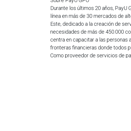
Sobre PayU GPO
Durante los últimos 20 años, PayU 
línea en más de 30 mercados de alt
Este, dedicado a la creación de ser
necesidades de más de 450.000 co
centra en capacitar a las personas a
fronteras financieras donde todos 
Como proveedor de servicios de pa
plataformas con certificación PCI
cada día. También está especializa
pequeñas empresas que mejoran el a
mercados desatendidos por los prov
en
Noticias
Sobre nosotros