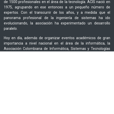
de 1500 profesionales en el área de la tecnología. ACIS nació en
1975, agrupando en ese entonces a un pequeño número de
expertos. Con el transcurrir de los años, y a medida que el
panorama profesional de la ingeniería de sistemas ha ido
evolucionando, la asociación ha experimentado un desarrollo
paralelo.
Hoy en día, además de organizar eventos académicos de gran
importancia a nivel nacional en el área de la informática, la
Asociación Colombiana de Informática, Sistemas y Tecnologías
Afines ha multiplicado sus campos de acción, involucrándose en la
mayoría de los debates sobre el desarrollo tecnológico de
Colombia. En los últimos años, ACIS se ha constituido como el
gestor de eventos de gran reconocimiento que buscan cubrir las
diferentes áreas tecnológicas de la Ingeniería de Sistemas, tales
como el Salón de Informática, las Jornadas de Gerencia de
Proyectos de TI, las Jornadas de Seguridad Informática, Cursos de
Capacitación, MoodleMoot Colombia, entre otros.