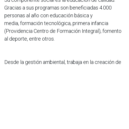
Gracias a sus programas son beneficiadas 4.000
personas al año con educación básica y
media, formación tecnológica, primera infancia
(Providencia Centro de Formación Integral), fomento
al deporte, entre otros.
Desde la gestión ambiental, trabaja en la creación de
fuentes energéticas renovables derivadas del
ejercicio agrícola, actividad que cuenta con
la certificación internacional Bonsucro que acredita el
cumplimiento de los estándares en la fabricación
sostenible de azúcar y alcohol. Así como
la protección y preservación del agua, la
biodiversidad y los ecosistemas frágiles amenazados,
a través de Providencia Parque Ecológico