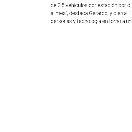
de 3,5 vehículos por estación por d
al mes", destaca Gerardo; y cierra: 
personas y tecnología en torno a u
***
Nissan en Colombia
Los vehículos de la marca Nissan, e
Nissan, DINISSAN,
representante exclusivo de la marc
trayectoria esforzándose por
renovarse constantemente, ofrecien
posicionado a la distribuidora
como un referente y a Nissan como
en
Noticias