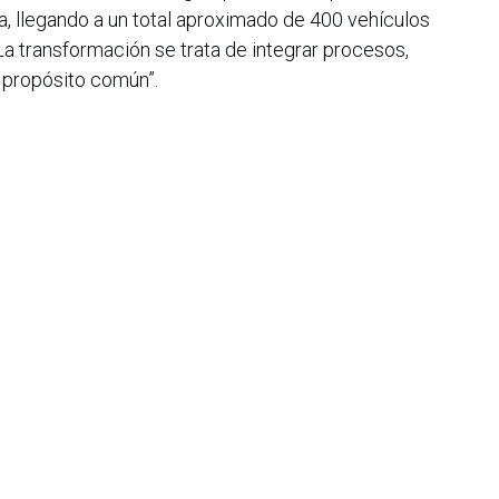
ía, llegando a un total aproximado de 400 vehículos
"La transformación se trata de integrar procesos,
n propósito común”.
n Colombia cuentan con el respaldo de Distribuidora
a para el país, que cuenta con más de 60 años de
do productos y servicios innovadores, lo que ha
 una de las marcas favoritas del mercado colombiano.