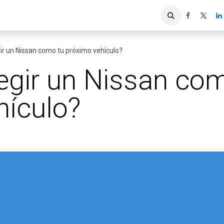
iones
Servicios ACIS
Asociados
ir un Nissan como tu próximo vehículo?
egir un Nissan co
hículo?