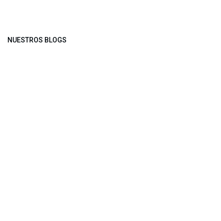
NUESTROS BLOGS
Noticias
Conferencia Semanal
Sociedad Transformada
Green Software
ARCHIVAR