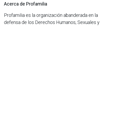
Acerca de Profamilia
Profamilia es la organización abanderada en la
defensa de los Derechos Humanos, Sexuales y
Reproductivos en Colombia, que durante 60 años ha
garantizado el acceso a servicios de salud de alta
calidad con un enfoque diferencial. Con presencia en
más de 50 clínicas a nivel nacional, ha beneficiado a
millones de personas, promoviendo el respeto y la
inclusión. Su labor abarca desde servicios clínicos,
oferta de productos especializados, producción de
conocimiento, educación integral para la sexualidad,
hasta la incidencia política. Con un enfoque basado en
Derechos Humanos, Profamilia sigue impulsando la
autonomía y el empoderamiento, apoyando a las
personas para que ejerzan plenamente sus Derechos
Sexuales y Reproductivos, contribuyendo a la equidad