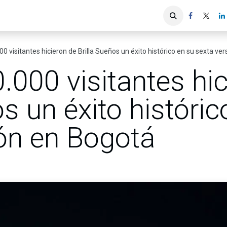
iones
Servicios ACIS
Asociados
0 visitantes hicieron de Brilla Sueños un éxito histórico en su sexta ve
000 visitantes hic
os un éxito históric
ión en Bogotá