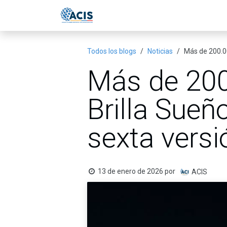
Ir al contenido
Inicio
Eventos
Publicac
Todos los blogs
Noticias
Más de 200.00
Más de 200.
Brilla Sueñ
sexta vers
13 de enero de 2026
por
ACIS