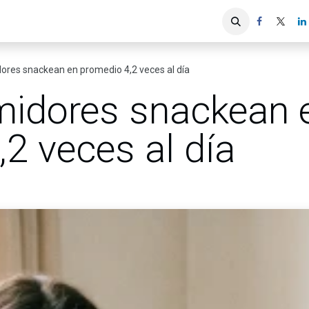
iones
Servicios ACIS
Asociados
ores snackean en promedio 4,2 veces al día
idores snackean 
2 veces al día