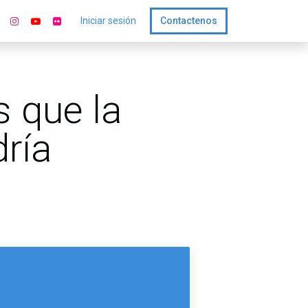
Iniciar sesión
Contactenos
s que la
dría