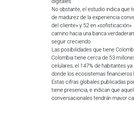
digitales.
No obstante, el estudio indica que 
de madurez de la experiencia conve
del cliente» y 52 en «sofisticación».
camino hacia una banca verdaderam
seguir creciendo.
Las posibilidades que tiene Colomb
Colombia tiene cerca de 53 millone
celulares; el 147% de habitantes ya c
donde los ecosistemas financieros h
Estas cifras globales publicadas po
tiene presencia, e indican que aque
conversacionales tendrán mayor cap
conectada.
El usuario colombiano tiene a la con
decisivos pueden definir sus prefer
«Colombia tiene las condiciones idea