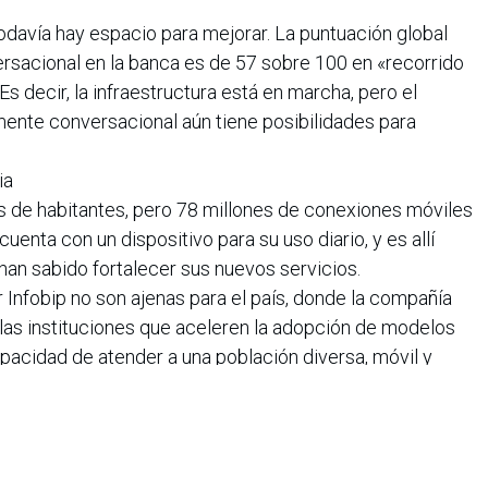
todavía hay espacio para mejorar. La puntuación global
rsacional en la banca es de 57 sobre 100 en «recorrido
 Es decir, la infraestructura está en marcha, pero el
ente conversacional aún tiene posibilidades para
ia
s de habitantes, pero 78 millones de conexiones móviles
uenta con un dispositivo para su uso diario, y es allí
an sabido fortalecer sus nuevos servicios.
r Infobip no son ajenas para el país, donde la compañía
llas instituciones que aceleren la adopción de modelos
acidad de atender a una población diversa, móvil y
fianza, la rapidez y la personalización como factores
encias hacia productos o servicios
les para liderar la banca conversacional en la región: