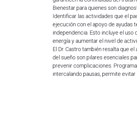
Bienestar para quienes son diagno
Identificar las actividades que el pa
ejecución con el apoyo de ayudas t
independencia. Esto incluye el uso 
energía y aumentar el nivel de activ
El Dr. Castro también resalta que el
del sueño son pilares esenciales p
prevenir complicaciones. Programar 
intercalando pausas, permite evitar 
enfermedad.
Finalmente, el uso de herramientas q
de movilización de extremidades y 
fisioterapeutas especializados— con
ayudándolo a vivir con mayor plenit
en
Noticias