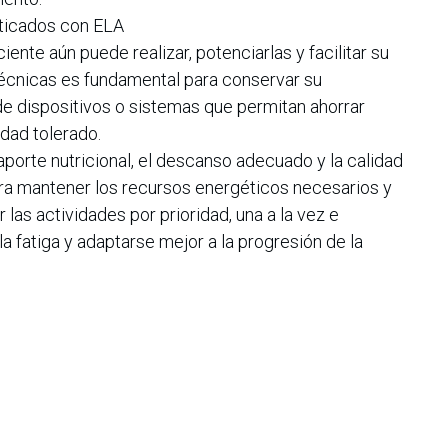
sticados con ELA
ciente aún puede realizar, potenciarlas y facilitar su
écnicas es fundamental para conservar su
de dispositivos o sistemas que permitan ahorrar
idad tolerado.
 aporte nutricional, el descanso adecuado y la calidad
ara mantener los recursos energéticos necesarios y
las actividades por prioridad, una a la vez e
la fatiga y adaptarse mejor a la progresión de la
ue faciliten las tareas cotidianas, junto con ejercicios
fortalecimiento muscular —indicados por
tribuyen al bienestar físico y emocional del paciente,
ud dentro de las limitaciones que impone la ELA.