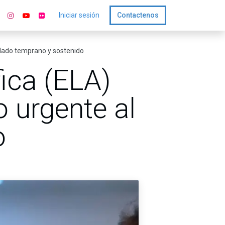
Iniciar sesión
Contactenos
uidado temprano y sostenido
fica (ELA)
o urgente al
o