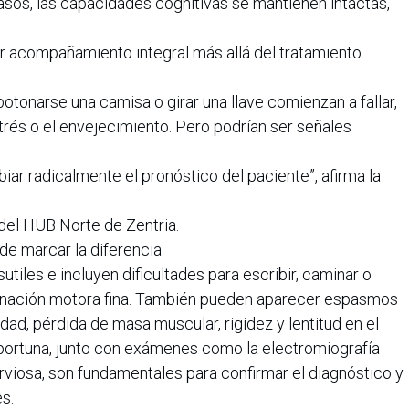
asos, las capacidades cognitivas se mantienen intactas,
ar acompañamiento integral más allá del tratamiento
tonarse una camisa o girar una llave comienzan a fallar,
rés o el envejecimiento. Pero podrían ser señales
ar radicalmente el pronóstico del paciente”, afirma la
del HUB Norte de Zentria.
e marcar la diferencia
tiles e incluyen dificultades para escribir, caminar o
dinación motora fina. También pueden aparecer espasmos
dad, pérdida de masa muscular, rigidez y lentitud en el
oportuna, junto con exámenes como la electromiografía
viosa, son fundamentales para confirmar el diagnóstico y
s.