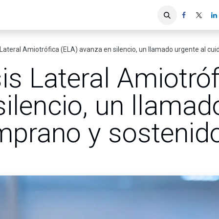
iones
Servicios ACIS
Asociados
 Lateral Amiotrófica (ELA) avanza en silencio, un llamado urgente al c
is Lateral Amiotró
ilencio, un llamad
mprano y sostenid